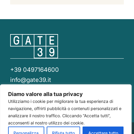
+39 0497164600
info@gate39.it
gate39@pec.it
Diamo valore alla tua privacy
Utilizziamo i cookie per migliorare la tua esperienza di
Privacy Policy
Whistleblowing
Compliance 231
navigazione, offrirti pubblicità o contenuti personalizzati e
analizzare il nostro traffico. Cliccando “Accetta tutti”,
acconsenti al nostro utilizzo dei cookie.
Gate 39
Largo Francesco Richini, 2/A 20122
P.Iva/CF
Personalizza
Rifiuta tutto
Accettare tutto