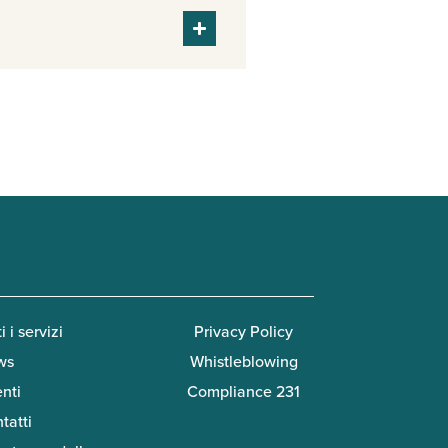
i i servizi
Privacy Policy
ws
Whistleblowing
enti
Compliance 231
tatti