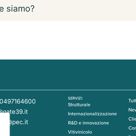
e siamo?
SERVIZI:
Tutt
 0497164600
Strutturale
Ne
@gate39.it
Internazionalizzazione
Cli
39@pec.it
R&D e innovazione
Con
Vitivinicolo