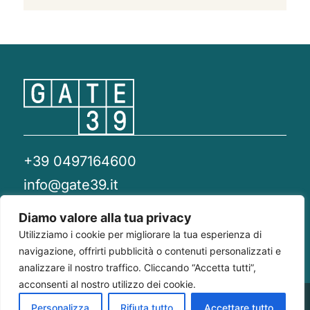
+39 0497164600
info@gate39.it
gate39@pec.it
Diamo valore alla tua privacy
Utilizziamo i cookie per migliorare la tua esperienza di
Privacy Policy
Whistleblowing
Compliance 231
navigazione, offrirti pubblicità o contenuti personalizzati e
analizzare il nostro traffico. Cliccando “Accetta tutti”,
acconsenti al nostro utilizzo dei cookie.
Gate 39
Largo Francesco Richini, 2/A 20122
P.Iva/CF
Personalizza
Rifiuta tutto
Accettare tutto