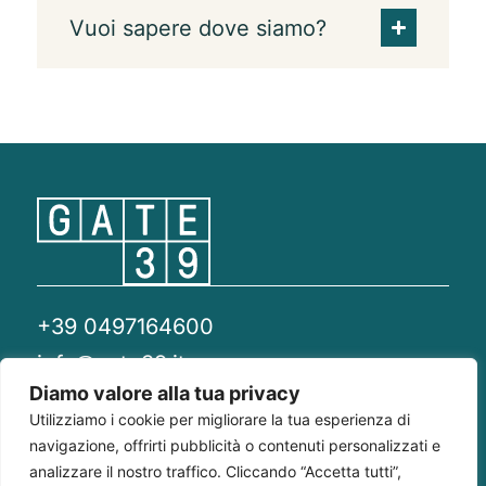
Vuoi sapere dove siamo?
+39 0497164600
info@gate39.it
Diamo valore alla tua privacy
gate39@pec.it
Utilizziamo i cookie per migliorare la tua esperienza di
navigazione, offrirti pubblicità o contenuti personalizzati e
Privacy Policy
Whistleblowing
Compliance 231
analizzare il nostro traffico. Cliccando “Accetta tutti”,