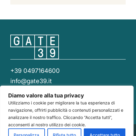
+39 0497164600
info@gate39.it
gate39@pec.it
Diamo valore alla tua privacy
Utilizziamo i cookie per migliorare la tua esperienza di
Privacy Policy
Whistleblowing
Compliance 231
navigazione, offrirti pubblicità o contenuti personalizzati e
analizzare il nostro traffico. Cliccando “Accetta tutti”,
acconsenti al nostro utilizzo dei cookie.
Gate 39
Largo Francesco Richini, 2/A 20122
P.Iva/CF
Personalizza
Rifiuta tutto
Accettare tutto