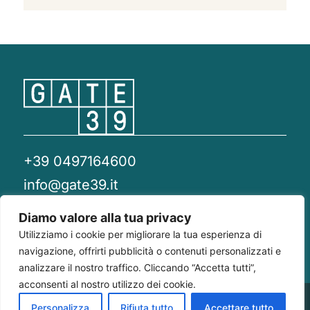
+39 0497164600
info@gate39.it
gate39@pec.it
Diamo valore alla tua privacy
Utilizziamo i cookie per migliorare la tua esperienza di
Privacy Policy
Whistleblowing
Compliance 231
navigazione, offrirti pubblicità o contenuti personalizzati e
analizzare il nostro traffico. Cliccando “Accetta tutti”,
acconsenti al nostro utilizzo dei cookie.
Gate 39
Largo Francesco Richini, 2/A 20122
P.Iva/CF
Personalizza
Rifiuta tutto
Accettare tutto