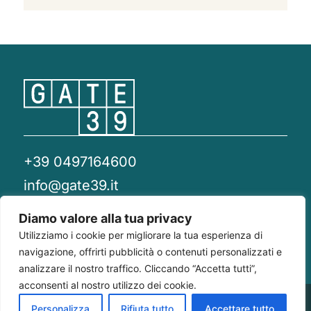
+39 0497164600
info@gate39.it
gate39@pec.it
Diamo valore alla tua privacy
Utilizziamo i cookie per migliorare la tua esperienza di
Privacy Policy
Whistleblowing
Compliance 231
navigazione, offrirti pubblicità o contenuti personalizzati e
analizzare il nostro traffico. Cliccando “Accetta tutti”,
acconsenti al nostro utilizzo dei cookie.
Gate 39
Largo Francesco Richini, 2/A 20122
P.Iva/CF
Personalizza
Rifiuta tutto
Accettare tutto