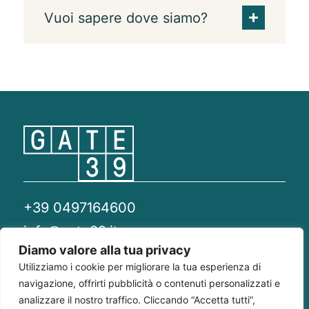
Vuoi sapere dove siamo?
+39 0497164600
info@gate39.it
Diamo valore alla tua privacy
gate39@pec.it
Utilizziamo i cookie per migliorare la tua esperienza di
navigazione, offrirti pubblicità o contenuti personalizzati e
Privacy Policy
Whistleblowing
Compliance 231
analizzare il nostro traffico. Cliccando “Accetta tutti”,