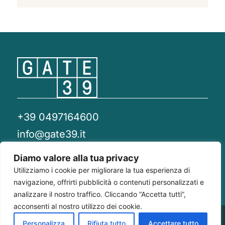
+39 0497164600
info@gate39.it
gate39@pec.it
Diamo valore alla tua privacy
Utilizziamo i cookie per migliorare la tua esperienza di
Privacy Policy
Whistleblowing
Compliance 231
navigazione, offrirti pubblicità o contenuti personalizzati e
analizzare il nostro traffico. Cliccando “Accetta tutti”,
acconsenti al nostro utilizzo dei cookie.
Gate 39
Largo Francesco Richini, 2/A 20122
P.Iva/CF
Personalizza
Rifiuta tutto
Accettare tutto