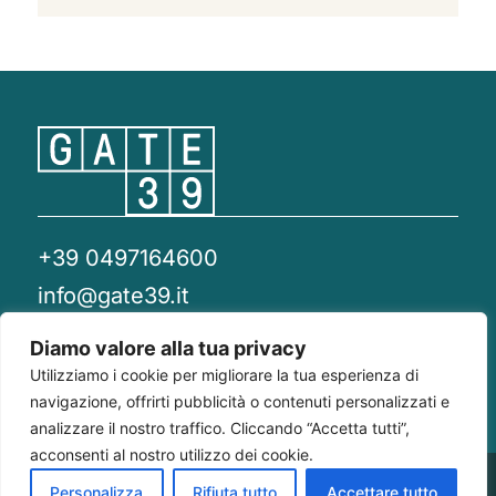
+39 0497164600
info@gate39.it
gate39@pec.it
Diamo valore alla tua privacy
Utilizziamo i cookie per migliorare la tua esperienza di
Privacy Policy
Whistleblowing
Compliance 231
navigazione, offrirti pubblicità o contenuti personalizzati e
analizzare il nostro traffico. Cliccando “Accetta tutti”,
acconsenti al nostro utilizzo dei cookie.
Gate 39
Largo Francesco Richini, 2/A 20122
P.Iva/CF
Personalizza
Rifiuta tutto
Accettare tutto