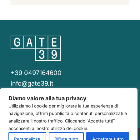
+39 0497164600
info@gate39.it
gate39@pec.it
Diamo valore alla tua privacy
Utilizziamo i cookie per migliorare la tua esperienza di
Privacy Policy
Whistleblowing
Compliance 231
navigazione, offrirti pubblicità o contenuti personalizzati e
analizzare il nostro traffico. Cliccando “Accetta tutti”,
acconsenti al nostro utilizzo dei cookie.
Gate 39
Largo Francesco Richini, 2/A 20122
P.Iva/CF
Personalizza
Rifiuta tutto
Accettare tutto