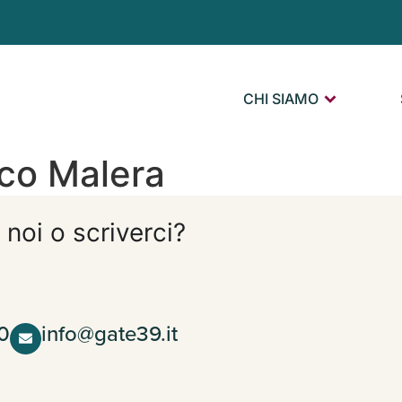
CHI SIAMO
sco Malera
 noi o scriverci?
0
info@gate39.it