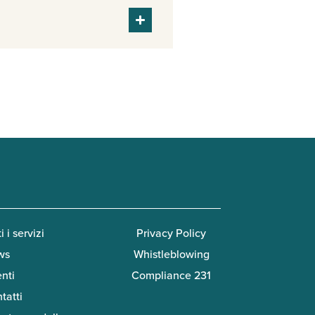
i i servizi
Privacy Policy
ws
Whistleblowing
enti
Compliance 231
tatti