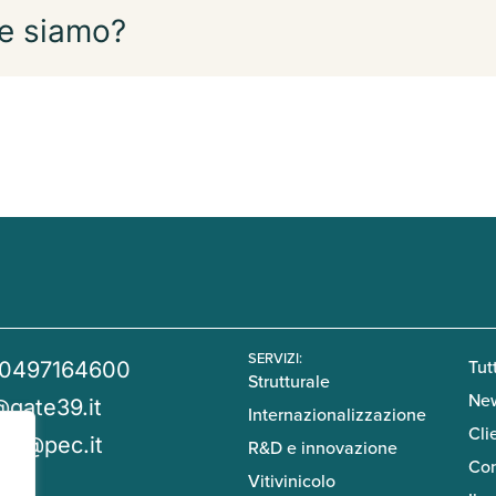
e siamo?
SERVIZI:
Tutt
 0497164600
Strutturale
Ne
@gate39.it
Internazionalizzazione
Cli
39@pec.it
R&D e innovazione
Con
Vitivinicolo