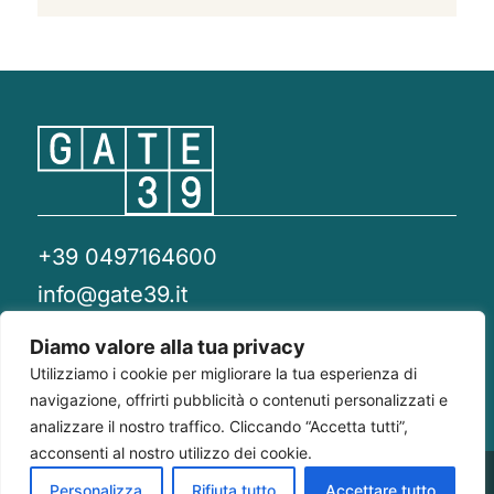
+39 0497164600
info@gate39.it
gate39@pec.it
Diamo valore alla tua privacy
Utilizziamo i cookie per migliorare la tua esperienza di
Privacy Policy
Whistleblowing
Compliance 231
navigazione, offrirti pubblicità o contenuti personalizzati e
analizzare il nostro traffico. Cliccando “Accetta tutti”,
acconsenti al nostro utilizzo dei cookie.
Gate 39
Largo Francesco Richini, 2/A 20122
P.Iva/CF
Personalizza
Rifiuta tutto
Accettare tutto