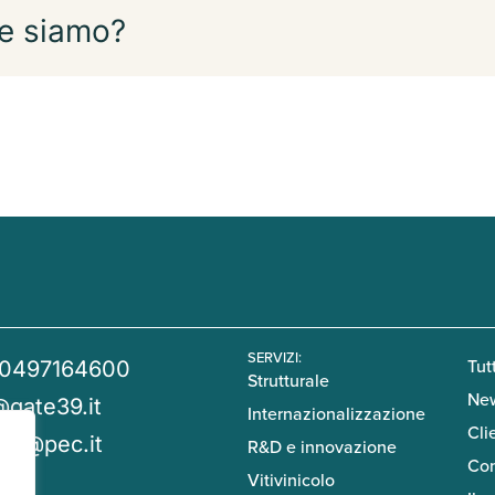
e siamo?
SERVIZI:
Tutt
 0497164600
Strutturale
Ne
@gate39.it
Internazionalizzazione
Cli
39@pec.it
R&D e innovazione
Con
Vitivinicolo