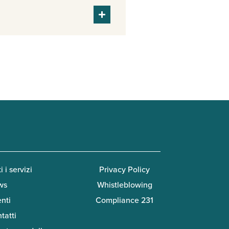
i i servizi
Privacy Policy
ws
Whistleblowing
enti
Compliance 231
tatti