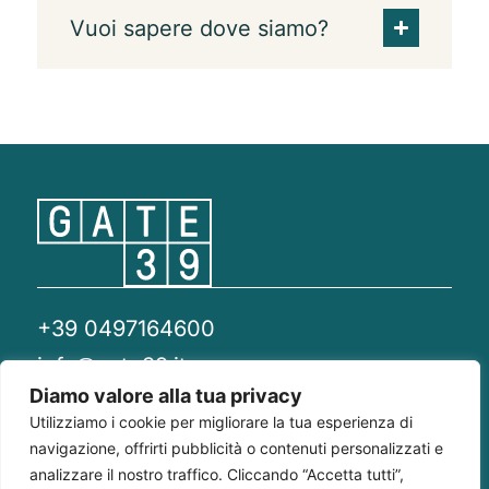
Vuoi sapere dove siamo?
+39 0497164600
info@gate39.it
Diamo valore alla tua privacy
gate39@pec.it
Utilizziamo i cookie per migliorare la tua esperienza di
navigazione, offrirti pubblicità o contenuti personalizzati e
Privacy Policy
Whistleblowing
Compliance 231
analizzare il nostro traffico. Cliccando “Accetta tutti”,