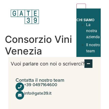
MENU
CHI SIAMO
La
nostra
Consorzio Vini
azienda
Il nostro
Venezia
team
Il nostro
Vuoi parlare con noi o scriverci?
lavoro
I nostri
Contatta il nostro team
clienti
+39 0497164600
Lavora
info@gate39.it
con noi
TUTTI I
SERVIZI
Strutturale