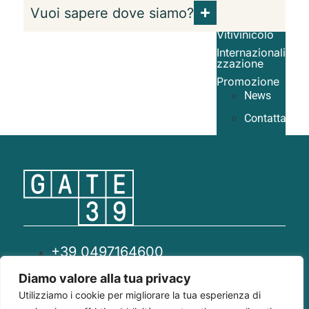
Ricerca &
Vuoi sapere dove siamo?
Sviluppo
Vitivinicolo
Internazionali
zzazione
Promozione
News
Contattaci
+39 049
7164600
info@gate39.it
Via Panà 56/B,
35027 Noventa
+39 0497164600
Padovana (PD)
Loc. Querceta
info@gate39.it
Diamo valore alla tua privacy
di S.Angelo in
Utilizziamo i cookie per migliorare la tua esperienza di
Colle, 53024
gate39@pec.it
Montalcino (SI)