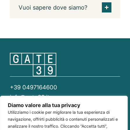
Vuoi sapere dove siamo?
+39 0497164600
info@gate39.it
Diamo valore alla tua privacy
gate39@pec.it
Utilizziamo i cookie per migliorare la tua esperienza di
navigazione, offrirti pubblicità o contenuti personalizzati e
Privacy Policy
Whistleblowing
Compliance 231
analizzare il nostro traffico. Cliccando “Accetta tutti”,