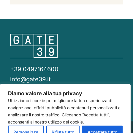
+39 0497164600
info@gate39.it
gate39@pec.it
Diamo valore alla tua privacy
Utilizziamo i cookie per migliorare la tua esperienza di
Privacy Policy
Whistleblowing
Compliance 231
navigazione, offrirti pubblicità o contenuti personalizzati e
analizzare il nostro traffico. Cliccando “Accetta tutti”,
acconsenti al nostro utilizzo dei cookie.
Gate 39
Largo Francesco Richini, 2/A 20122
P.Iva/CF
Personalizza
Rifiuta tutto
Accettare tutto