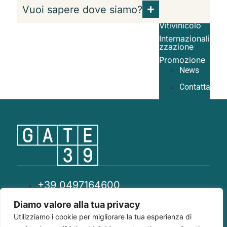
Ricerca &
Vuoi sapere dove siamo?
Sviluppo
Vitivinicolo
Internazionali
zzazione
Promozione
News
Contattaci
+39 049
7164600
info@gate39.it
Via Panà 56/B,
35027 Noventa
+39 0497164600
Padovana (PD)
Loc. Querceta
info@gate39.it
Diamo valore alla tua privacy
di S.Angelo in
Utilizziamo i cookie per migliorare la tua esperienza di
Colle, 53024
gate39@pec.it
Montalcino (SI)