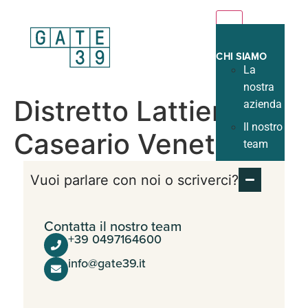
MENU
CHI SIAMO
La
nostra
Distretto Lattiero
azienda
Il nostro
Caseario Veneto
team
Il nostro
Vuoi parlare con noi o scriverci?
lavoro
I nostri
Contatta il nostro team
clienti
+39 0497164600
Lavora
info@gate39.it
con noi
TUTTI I
SERVIZI
Strutturale