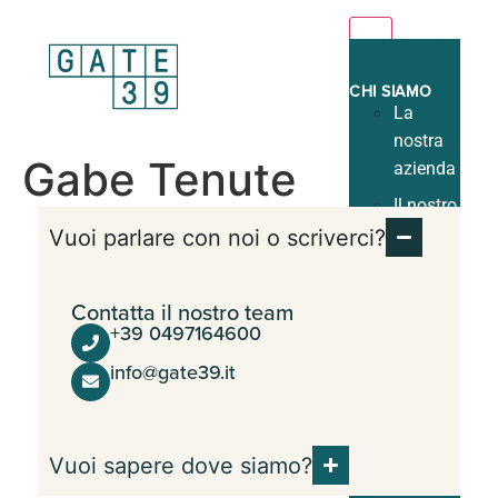
MENU
CHI SIAMO
La
nostra
Gabe Tenute
azienda
Il nostro
team
Vuoi parlare con noi o scriverci?
Il nostro
lavoro
Contatta il nostro team
+39 0497164600
I nostri
clienti
info@gate39.it
Lavora
con noi
TUTTI I
SERVIZI
Vuoi sapere dove siamo?
Strutturale