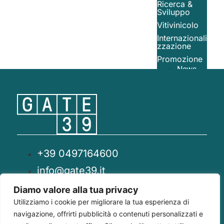
Ricerca &
Sviluppo
Vitivinicolo
Internazionali
zzazione
Promozione
News
Contattaci
+39 049
7164600
+39 0497164600
info@gate39.it
Via Panà 56/B,
info@gate39.it
35027 Noventa
Padovana (PD)
gate39@pec.it
Diamo valore alla tua privacy
Loc. Querceta
Utilizziamo i cookie per migliorare la tua esperienza di
di S.Angelo in
Privacy Policy
Whistleblowing
Compliance 231
navigazione, offrirti pubblicità o contenuti personalizzati e
Colle, 53024
Montalcino (SI)