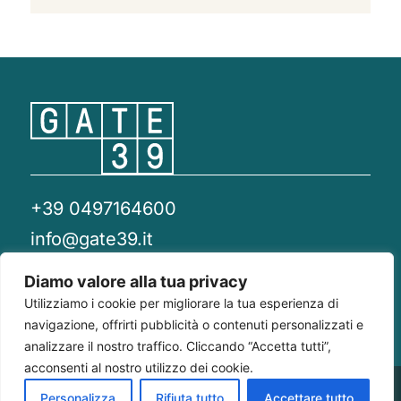
+39 0497164600
info@gate39.it
gate39@pec.it
Diamo valore alla tua privacy
Utilizziamo i cookie per migliorare la tua esperienza di
Privacy Policy
Whistleblowing
Compliance 231
navigazione, offrirti pubblicità o contenuti personalizzati e
analizzare il nostro traffico. Cliccando “Accetta tutti”,
acconsenti al nostro utilizzo dei cookie.
Gate 39
Largo Francesco Richini, 2/A 20122
P.Iva/CF
Personalizza
Rifiuta tutto
Accettare tutto