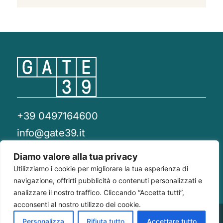
+39 0497164600
info@gate39.it
gate39@pec.it
Diamo valore alla tua privacy
Utilizziamo i cookie per migliorare la tua esperienza di
Privacy Policy
Whistleblowing
Compliance 231
navigazione, offrirti pubblicità o contenuti personalizzati e
analizzare il nostro traffico. Cliccando “Accetta tutti”,
acconsenti al nostro utilizzo dei cookie.
Gate 39
Largo Francesco Richini, 2/A 20122
P.Iva/CF
Personalizza
Rifiuta tutto
Accettare tutto