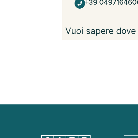
+39 049716460
Vuoi sapere dove