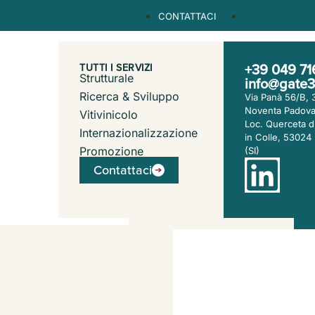
CONTATTACI
+39 049 7
TUTTI I SERVIZI
La nostra azienda
Strutturale
CHI SIAMO
info@gate3
Il nostro team
Ricerca & Sviluppo
Via Panà 56/B,
Il nostro lavoro
Noventa Padova
Vitivinicolo
Loc. Querceta d
SERVIZI
Il nostro metodo
Internazionalizzazione
in Colle, 53024
Promozione
(SI)
I nostri clienti
CLIENTI
Contattaci
NEWS
Lavora con noi
Contattaci