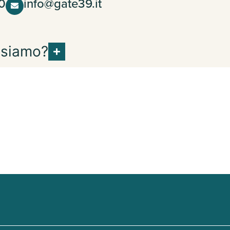
0
info@gate39.it
 siamo?