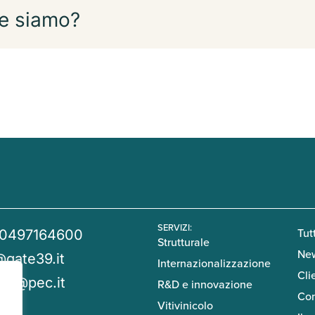
e siamo?
SERVIZI:
Tutt
 0497164600
Strutturale
Ne
@gate39.it
Internazionalizzazione
Cli
39@pec.it
R&D e innovazione
Con
Vitivinicolo