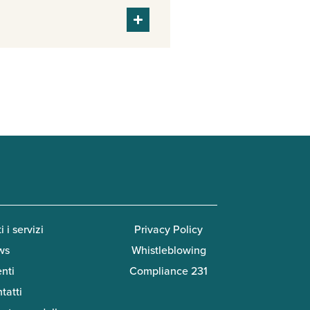
i i servizi
Privacy Policy
ws
Whistleblowing
enti
Compliance 231
tatti