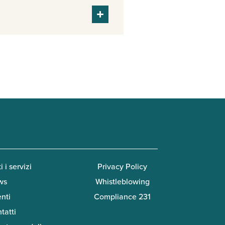
i i servizi
Privacy Policy
ws
Whistleblowing
enti
Compliance 231
tatti