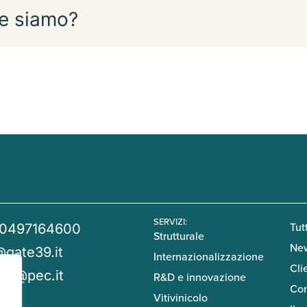
e siamo?
SERVIZI:
Tutt
 0497164600
Strutturale
Ne
@gate39.it
Internazionalizzazione
Cli
39@pec.it
R&D e innovazione
Con
Vitivinicolo