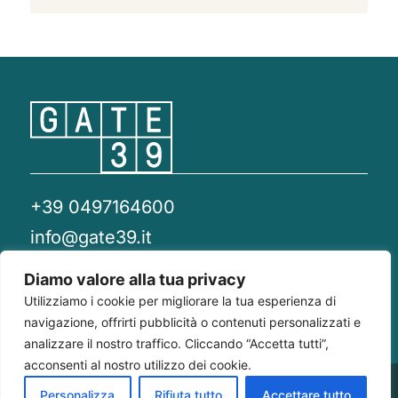
+39 0497164600
info@gate39.it
gate39@pec.it
Diamo valore alla tua privacy
Utilizziamo i cookie per migliorare la tua esperienza di
Privacy Policy
Whistleblowing
Compliance 231
navigazione, offrirti pubblicità o contenuti personalizzati e
analizzare il nostro traffico. Cliccando “Accetta tutti”,
acconsenti al nostro utilizzo dei cookie.
Gate 39
Largo Francesco Richini, 2/A 20122
P.Iva/CF
Personalizza
Rifiuta tutto
Accettare tutto