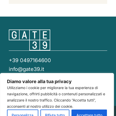
+39 0497164600
info@gate39.it
gate39@pec.it
Diamo valore alla tua privacy
Utilizziamo i cookie per migliorare la tua esperienza di
Privacy Policy
Whistleblowing
Compliance 231
navigazione, offrirti pubblicità o contenuti personalizzati e
analizzare il nostro traffico. Cliccando “Accetta tutti”,
acconsenti al nostro utilizzo dei cookie.
Gate 39
Largo Francesco Richini, 2/A 20122
P.Iva/CF
Personalizza
Rifiuta tutto
Accettare tutto