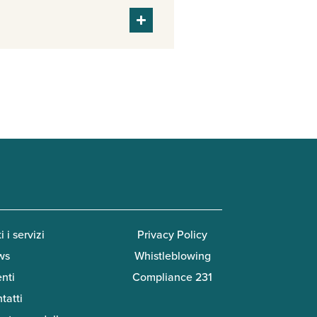
i i servizi
Privacy Policy
ws
Whistleblowing
enti
Compliance 231
tatti