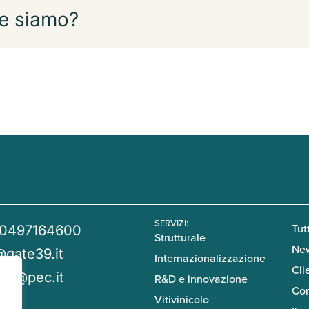
e siamo?
SERVIZI:
Tutt
 0497164600
Strutturale
Ne
@gate39.it
Internazionalizzazione
Cli
39@pec.it
R&D e innovazione
Con
Vitivinicolo