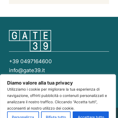
+39 0497164600
info@gate39.it
gate39@pec.it
Diamo valore alla tua privacy
Utilizziamo i cookie per migliorare la tua esperienza di
Privacy Policy
Whistleblowing
Compliance 231
navigazione, offrirti pubblicità o contenuti personalizzati e
analizzare il nostro traffico. Cliccando “Accetta tutti”,
acconsenti al nostro utilizzo dei cookie.
Gate 39
Largo Francesco Richini, 2/A 20122
P.Iva/CF
Personalizza
Rifiuta tutto
Accettare tutto