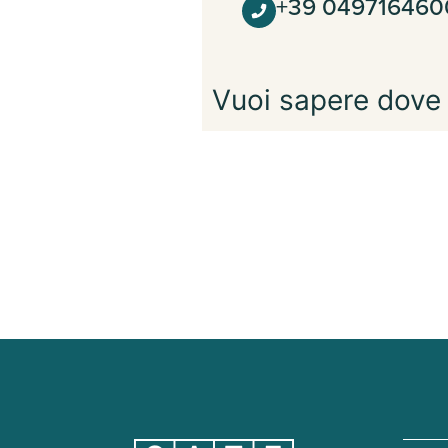
+39 049716460
Vuoi sapere dove