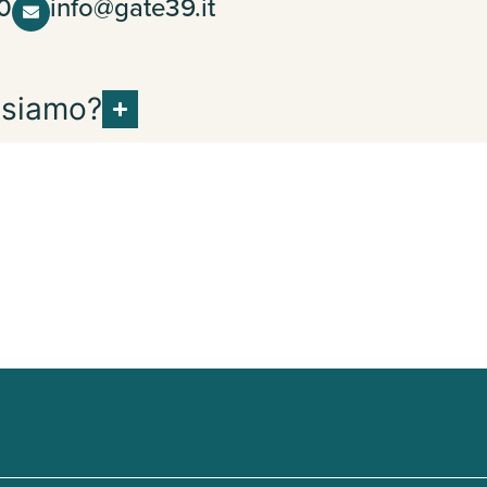
0
info@gate39.it
 siamo?