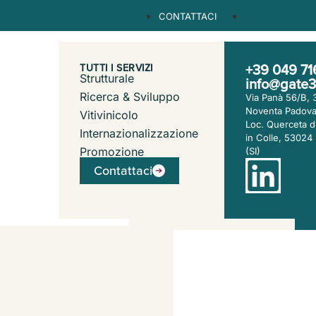
CONTATTACI
+39 049 7
TUTTI I SERVIZI
La nostra azienda
Strutturale
CHI SIAMO
info@gate3
Il nostro team
Ricerca & Sviluppo
Via Panà 56/B,
Il nostro lavoro
Noventa Padova
Vitivinicolo
Loc. Querceta d
SERVIZI
Il nostro metodo
Internazionalizzazione
in Colle, 53024
Promozione
(SI)
I nostri clienti
CLIENTI
Contattaci
NEWS
Lavora con noi
Contattaci