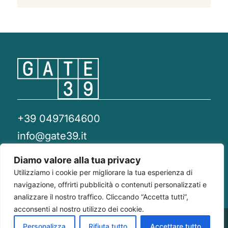
+39 0497164600
info@gate39.it
gate39@pec.it
Diamo valore alla tua privacy
Utilizziamo i cookie per migliorare la tua esperienza di
Privacy Policy
Whistleblowing
Compliance 231
navigazione, offrirti pubblicità o contenuti personalizzati e
analizzare il nostro traffico. Cliccando “Accetta tutti”,
acconsenti al nostro utilizzo dei cookie.
Gate 39
Largo Francesco Richini, 2/A 20122
P.Iva/CF
Personalizza
Rifiuta tutto
Accettare tutto