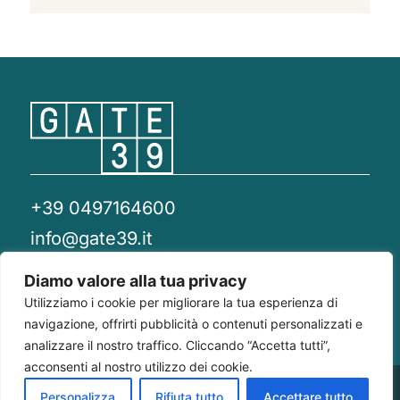
+39 0497164600
info@gate39.it
gate39@pec.it
Diamo valore alla tua privacy
Utilizziamo i cookie per migliorare la tua esperienza di
Privacy Policy
Whistleblowing
Compliance 231
navigazione, offrirti pubblicità o contenuti personalizzati e
analizzare il nostro traffico. Cliccando “Accetta tutti”,
acconsenti al nostro utilizzo dei cookie.
Gate 39
Largo Francesco Richini, 2/A 20122
P.Iva/CF
Personalizza
Rifiuta tutto
Accettare tutto