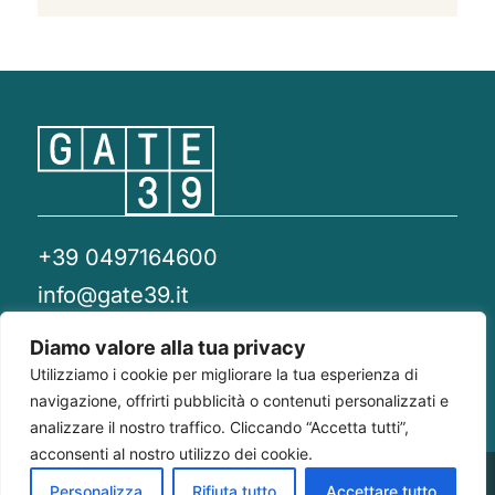
+39 0497164600
info@gate39.it
gate39@pec.it
Diamo valore alla tua privacy
Utilizziamo i cookie per migliorare la tua esperienza di
Privacy Policy
Whistleblowing
Compliance 231
navigazione, offrirti pubblicità o contenuti personalizzati e
analizzare il nostro traffico. Cliccando “Accetta tutti”,
acconsenti al nostro utilizzo dei cookie.
Gate 39
Largo Francesco Richini, 2/A 20122
P.Iva/CF
Personalizza
Rifiuta tutto
Accettare tutto