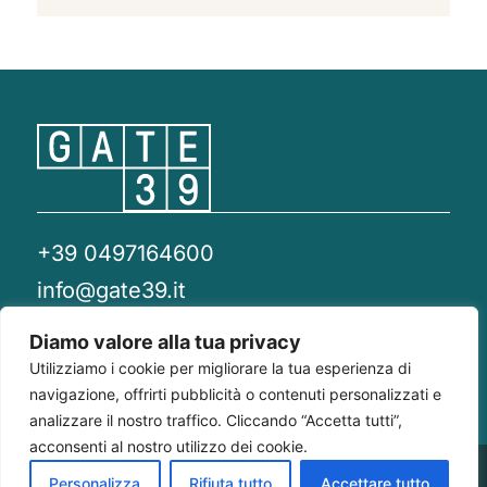
+39 0497164600
info@gate39.it
gate39@pec.it
Diamo valore alla tua privacy
Utilizziamo i cookie per migliorare la tua esperienza di
Privacy Policy
Whistleblowing
Compliance 231
navigazione, offrirti pubblicità o contenuti personalizzati e
analizzare il nostro traffico. Cliccando “Accetta tutti”,
acconsenti al nostro utilizzo dei cookie.
Gate 39
Largo Francesco Richini, 2/A 20122
P.Iva/CF
Personalizza
Rifiuta tutto
Accettare tutto