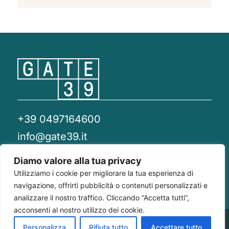
+39 0497164600
info@gate39.it
gate39@pec.it
Diamo valore alla tua privacy
Utilizziamo i cookie per migliorare la tua esperienza di
Privacy Policy
Whistleblowing
Compliance 231
navigazione, offrirti pubblicità o contenuti personalizzati e
analizzare il nostro traffico. Cliccando “Accetta tutti”,
acconsenti al nostro utilizzo dei cookie.
Gate 39
Largo Francesco Richini, 2/A 20122
P.Iva/CF
Personalizza
Rifiuta tutto
Accettare tutto