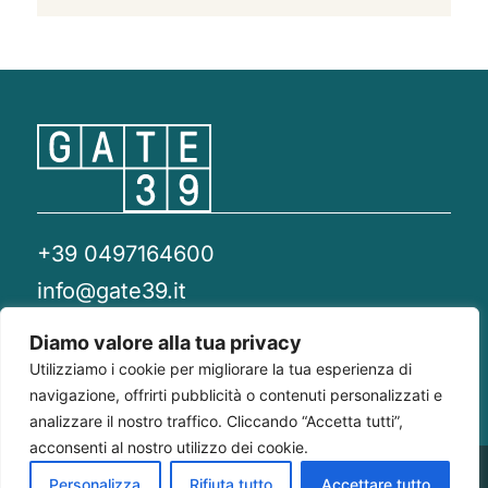
+39 0497164600
info@gate39.it
gate39@pec.it
Diamo valore alla tua privacy
Utilizziamo i cookie per migliorare la tua esperienza di
Privacy Policy
Whistleblowing
Compliance 231
navigazione, offrirti pubblicità o contenuti personalizzati e
analizzare il nostro traffico. Cliccando “Accetta tutti”,
acconsenti al nostro utilizzo dei cookie.
Gate 39
Largo Francesco Richini, 2/A 20122
P.Iva/CF
Personalizza
Rifiuta tutto
Accettare tutto